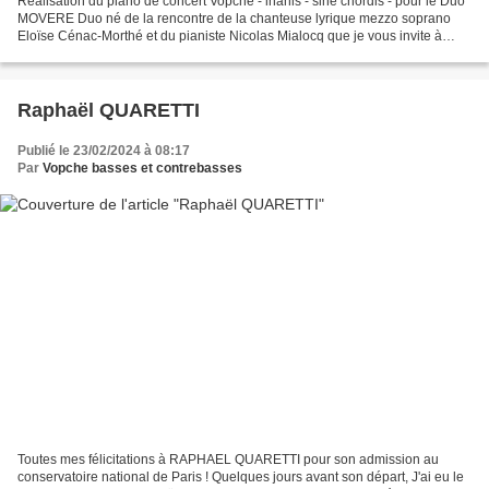
Réalisation du piano de concert Vopche - inanis - sine chordis - pour le Duo
MOVERE Duo né de la rencontre de la chanteuse lyrique mezzo soprano
Eloïse Cénac-Morthé et du pianiste Nicolas Mialocq que je vous invite à
découvrir dès leurs prochains concerts...
Raphaël QUARETTI
Publié le 23/02/2024 à 08:17
Par
Vopche basses et contrebasses
Toutes mes félicitations à RAPHAEL QUARETTI pour son admission au
conservatoire national de Paris ! Quelques jours avant son départ, J'ai eu le