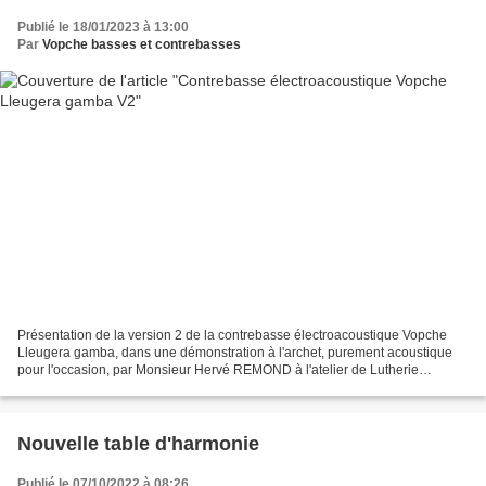
Publié le 18/01/2023 à 13:00
Par
Vopche basses et contrebasses
Présentation de la version 2 de la contrebasse électroacoustique Vopche
Lleugera gamba, dans une démonstration à l'archet, purement acoustique
pour l'occasion, par Monsieur Hervé REMOND à l'atelier de Lutherie
Vopche. Toutes les infos sur : www.vopche.com Présentation...
Nouvelle table d'harmonie
Publié le 07/10/2022 à 08:26