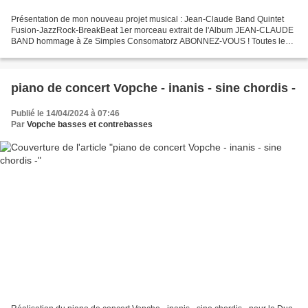
Présentation de mon nouveau projet musical : Jean-Claude Band Quintet
Fusion-JazzRock-BreakBeat 1er morceau extrait de l'Album JEAN-CLAUDE
BAND hommage à Ze Simples Consomatorz ABONNEZ-VOUS ! Toutes les
infos sur www.instagram.com/jean.claudeband/ ou...
piano de concert Vopche - inanis - sine chordis -
Publié le 14/04/2024 à 07:46
Par
Vopche basses et contrebasses