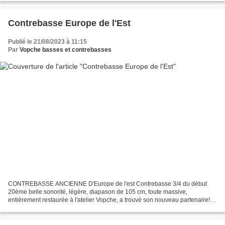
Contrebasse Europe de l'Est
Publié le 21/08/2023 à 11:15
Par
Vopche basses et contrebasses
CONTREBASSE ANCIENNE D'Europe de l'est Contrebasse 3/4 du début
20ème belle sonorité, légère, diapason de 105 cm, toute massive,
entièrement restaurée à l'atelier Vopche, a trouvé son nouveau partenaire!
Antoine ROGNON Contrebassiste du groupe swing...