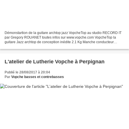
Démonstartion de la guitare archtop jazz VopcheTop au studio RECORD IT
par Gregory ROUANET toutes infos sur www.vopche.com VopcheTop la
guitare Jazz archtop de conception inédite 2.1 Kg Manche conducteur
composé de Noyer et d'une lame centrale d’Érable...
L'atelier de Lutherie Vopche à Perpignan
Publié le 28/08/2017 à 20:04
Par
Vopche basses et contrebasses