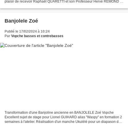
plaisir de recevoir Raphaël QUARETTI et son Professeur Hervé REMOND à
l'atelier pour finaliser et optimiser...
Banjolele Zoé
Publié le 17/02/2024 à 10:24
Par
Vopche basses et contrebasses
Transformation d'une Banjoline ancienne en BANJOLELE Zoé Vopche
Excellent sujet de stage pour Lionel GUIHARD alias "Waspy" en formation 2
semaines à l'atelier. Réalisation d'un manche Ukulélé pour un diapason de
35 cm, en Cèdre rouge avec une touche en...