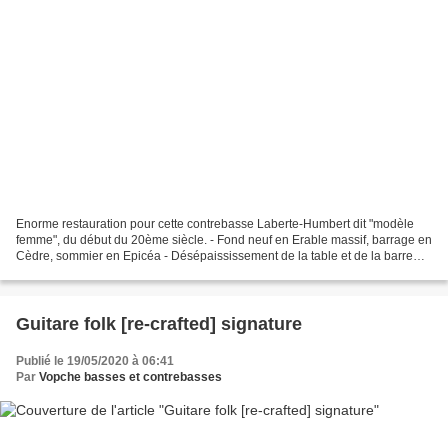
Enorme restauration pour cette contrebasse Laberte-Humbert dit "modèle
femme", du début du 20ème siècle. - Fond neuf en Erable massif, barrage en
Cèdre, sommier en Epicéa - Désépaississement de la table et de la barre
des basses - Revernissage complet...
Guitare folk [re-crafted] signature
Publié le 19/05/2020 à 06:41
Par
Vopche basses et contrebasses