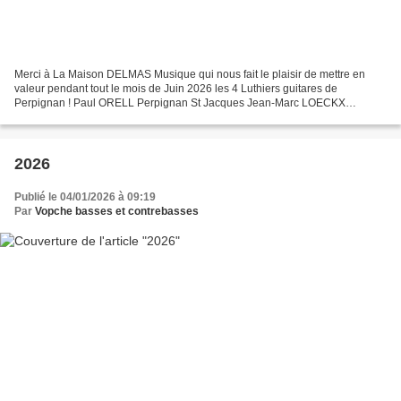
Merci à La Maison DELMAS Musique qui nous fait le plaisir de mettre en
valeur pendant tout le mois de Juin 2026 les 4 Luthiers guitares de
Perpignan ! Paul ORELL Perpignan St Jacques Jean-Marc LOECKX
Villeneuve-la-Rivière Jean-Yves ALQUIER (MOF) Rivesaltes...
2026
Publié le 04/01/2026 à 09:19
Par
Vopche basses et contrebasses